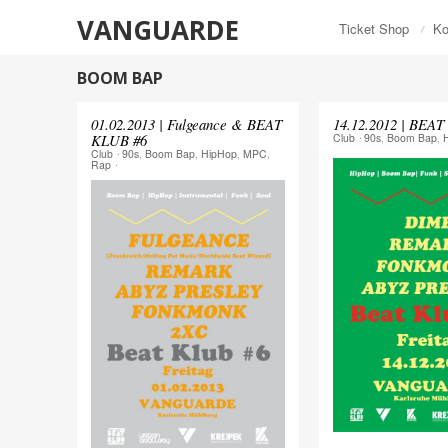
VANGUARDE
Ticket Shop
Ko
BOOM BAP
01.02.2013 | Fulgeance & BEAT
14.12.2012 | BEA
KLUB #6
Club
⋅
90s
,
Boom Bap
,
Club
⋅
90s
,
Boom Bap
,
HipHop
,
MPC
,
Rap
⋅