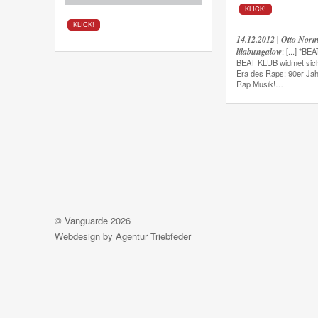
KLICK!
KLICK!
14.12.2012 | Otto Nor
lilabungalow
: [...] *B
BEAT KLUB widmet sich
Era des Raps: 90er Ja
Rap Musik!…
©
Vanguarde
2026
Webdesign by
Agentur Triebfeder