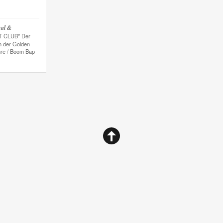
mal &
EAT CLUB* Der
 der Golden
hre / Boom Bap