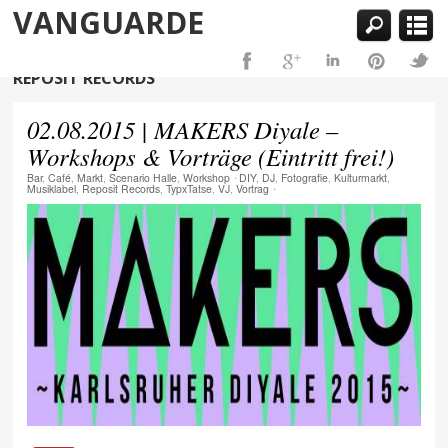
VANGUARDE
REPOSIT RECORDS
02.08.2015 | MAKERS Diyale –
Workshops & Vorträge (Eintritt frei!)
Bar
,
Café
,
Markt
,
Scenario Halle
,
Workshop
⋅
DIY
,
DJ
,
Fotografie
,
Kulturmarkt
,
Musiklabel
,
Reposit Records
,
TypxTatse
,
VJ
,
Vortrag
⋅