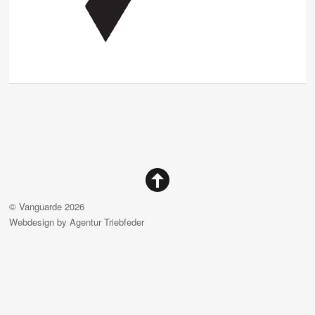
©
Vanguarde
2026
Webdesign by
Agentur Triebfeder