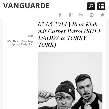
VANGUARDE
02.05.2014 | Beat Klub
mit Carpet Patrol (SUFF
DADDY & TORKY
Club
90s
,
Beats
,
Boombap
,
TORK)
HipHop
,
Party
,
Rap