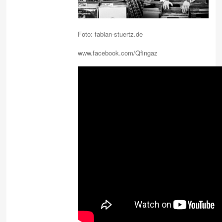
Foto: fabian-stuertz.de
www.facebook.com/Qfingaz