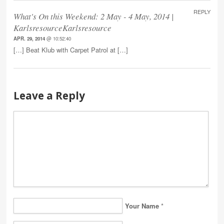
REPLY
What's On this Weekend: 2 May - 4 May, 2014 |
KarlsresourceKarlsresource
APR. 29, 2014
@ 10:52:40
[…] Beat Klub with Carpet Patrol at […]
Leave a Reply
Your Name
*