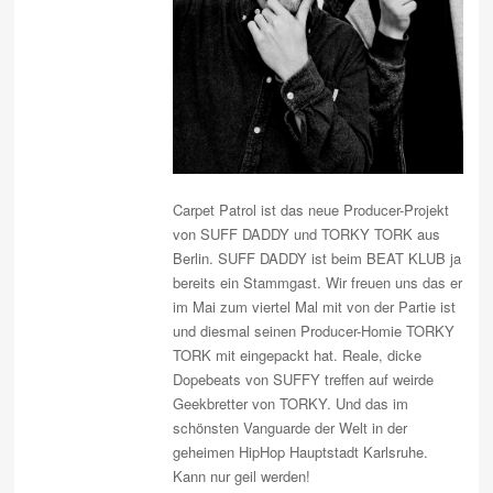
Carpet Patrol ist das neue Producer-Projekt
von SUFF DADDY und TORKY TORK aus
Berlin. SUFF DADDY ist beim BEAT KLUB ja
bereits ein Stammgast. Wir freuen uns das er
im Mai zum viertel Mal mit von der Partie ist
und diesmal seinen Producer-Homie TORKY
TORK mit eingepackt hat. Reale, dicke
Dopebeats von SUFFY treffen auf weirde
Geekbretter von TORKY. Und das im
schönsten Vanguarde der Welt in der
geheimen HipHop Hauptstadt Karlsruhe.
Kann nur geil werden!