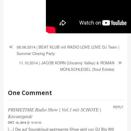
«
08.08.2014 | BEAT KLUB mit RADIO LOVE LOVE DJ Team |
Summer Closing Party
»
11.10.2014 | JACOB KORN (Uncanny Valley) & ROMAN
MÜHLSCHLEGEL (Soul Estate)
One Comment
REPLY
PRIMETIME Radio Show | Vol.1 mit SCHOTE |
Kavantgarde
OKT. 13, 2014
@ 16:55:52
[…] Die auf Soundcloud gestreamte Show wird von DJ Big Will