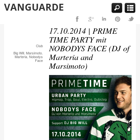
VANGUARDE
17.10.2014 | PRIME
TIME PARTY mit
NOBODYS FACE (DJ of
Club
Big Will
,
Marsimoto
,
Marteria and
Marteria
,
Nobodys
Face
Marsimoto)