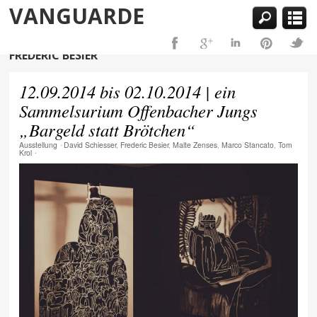
VANGUARDE
FREDERIC BESIER
12.09.2014 bis 02.10.2014 | ein
Sammelsurium Offenbacher Jungs
„Bargeld statt Brötchen“
Ausstellung
⋅
David Schiesser
,
Frederic Besier
,
Malte Zenses
,
Marco Stancato
,
Tom
Krol
⋅