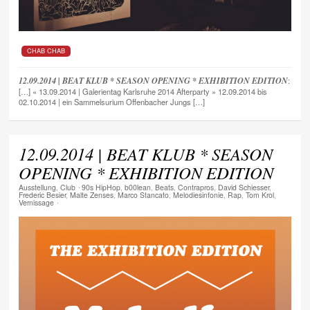
CHAB CHAB
12.09.2014 | BEAT KLUB * SEASON OPENING * EXHIBITION EDITION
:
[…] « 13.09.2014 | Galerientag Karlsruhe 2014 Afterparty » 12.09.2014 bis
02.10.2014 | ein Sammelsurium Offenbacher Jungs […]
12.09.2014 | BEAT KLUB * SEASON
OPENING * EXHIBITION EDITION
Ausstellung
,
Club
⋅
90s HipHop
,
b00lean
,
Beats
,
Contrapros
,
David Schiesser
,
Frederic Besier
,
Malte Zenses
,
Marco Stancato
,
Melodiesinfonie
,
Rap
,
Tom Krol
,
Vernissage
⋅