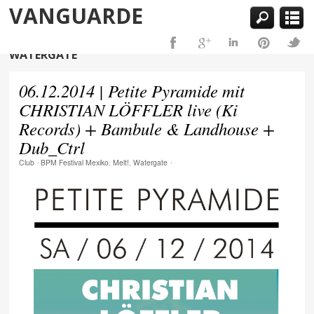
VANGUARDE
WATERGATE
06.12.2014 | Petite Pyramide mit
CHRISTIAN LÖFFLER live (Ki
Records) + Bambule & Landhouse +
Dub_Ctrl
Club
⋅
BPM Festival Mexiko
,
Melt!
,
Watergate
⋅